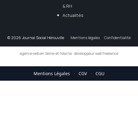
& RH
Actualités
© 2026 Journal Social Hérouville
Mentions légales
Confidentialité
agence web en Seine-et-Marne
·
développeur web freelance
Mentions Légales
·
CGV
·
CGU