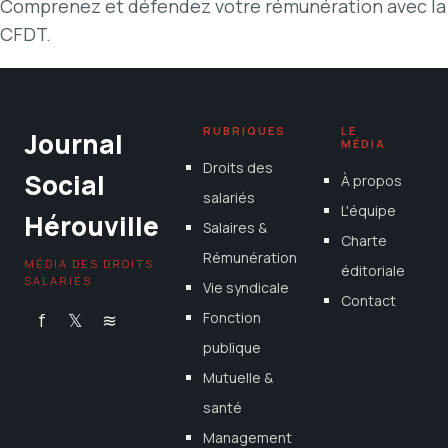
Comprenez et défendez votre rémunération avec la
CFDT.
RUBRIQUES
LE
Journal
MÉDIA
Droits des
Social
À propos
salariés
L'équipe
Hérouville
Salaires &
Charte
Rémunération
MÉDIA DES DROITS
éditoriale
SALARIÉS
Vie syndicale
Contact
f
𝕏
≋
Fonction
publique
Mutuelle &
santé
Management