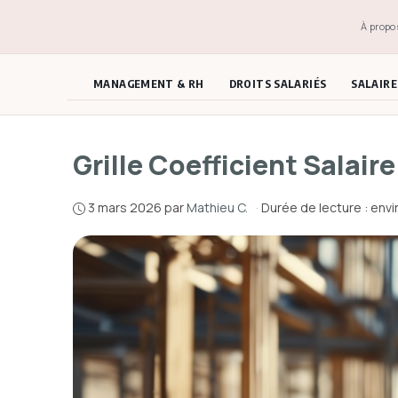
Aller
À propo
au
contenu
MANAGEMENT & RH
DROITS SALARIÉS
SALAIR
Grille Coefficient Salair
3 mars 2026
par
Mathieu C.
·
Durée de lecture : envi