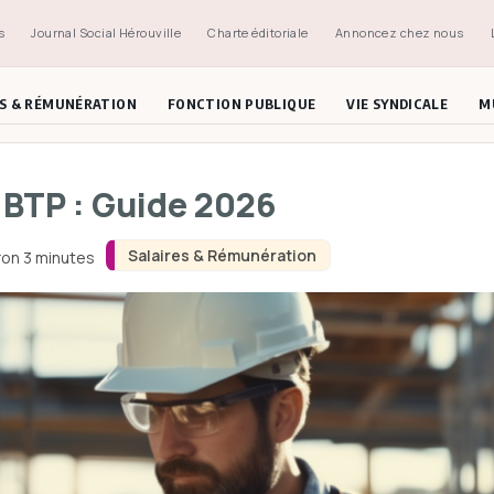
s
Journal Social Hérouville
Charte éditoriale
Annoncez chez nous
ES & RÉMUNÉRATION
FONCTION PUBLIQUE
VIE SYNDICALE
M
e BTP : Guide 2026
Salaires & Rémunération
ron 3 minutes