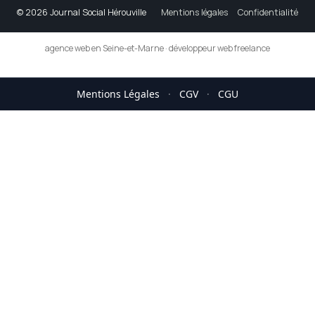
© 2026 Journal Social Hérouville
Mentions légales
Confidentialité
agence web en Seine-et-Marne
·
développeur web freelance
Mentions Légales
·
CGV
·
CGU