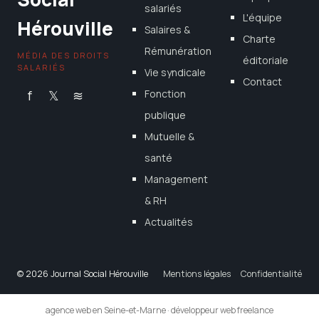
salariés
L'équipe
Hérouville
Salaires &
Charte
Rémunération
MÉDIA DES DROITS
éditoriale
SALARIÉS
Vie syndicale
Contact
f
𝕏
≋
Fonction
publique
Mutuelle &
santé
Management
& RH
Actualités
© 2026 Journal Social Hérouville
Mentions légales
Confidentialité
agence web en Seine-et-Marne
·
développeur web freelance