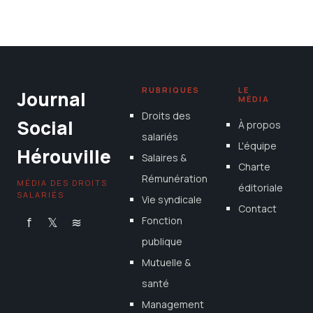
législation et optimiser son emploi du
temps
23 octobre 2025
RUBRIQUES
LE
Journal
MÉDIA
Droits des
Social
À propos
salariés
L'équipe
Hérouville
Salaires &
Charte
Rémunération
MÉDIA DES DROITS
éditoriale
SALARIÉS
Vie syndicale
Contact
f
𝕏
≋
Fonction
publique
Mutuelle &
santé
Management