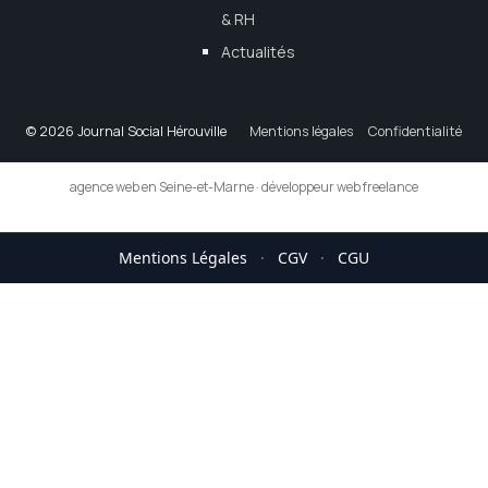
& RH
Actualités
© 2026 Journal Social Hérouville
Mentions légales
Confidentialité
agence web en Seine-et-Marne
·
développeur web freelance
Mentions Légales
·
CGV
·
CGU