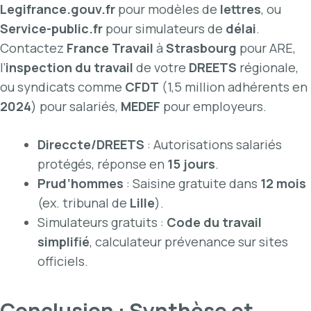
Legifrance.gouv.fr
pour modèles de
lettres
, ou
Service-public.fr
pour simulateurs de
délai
.
Contactez
France Travail
à
Strasbourg
pour ARE,
l’
inspection du travail
de votre
DREETS
régionale,
ou syndicats comme
CFDT
(1,5 million adhérents en
2024
) pour salariés,
MEDEF
pour employeurs.
Direccte/DREETS
: Autorisations salariés
protégés, réponse en
15 jours
.
Prud’hommes
: Saisine gratuite dans
12 mois
(ex. tribunal de
Lille
).
Simulateurs gratuits :
Code du travail
simplifié
, calculateur prévenance sur sites
officiels.
Conclusion : Synthèse et