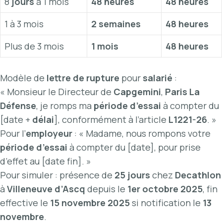
8
jours
à 1 mois
48 heures
48 heures
1 à 3 mois
2 semaines
48 heures
Plus de 3 mois
1 mois
48 heures
Modèle de
lettre de rupture
pour
salarié
:
« Monsieur le Directeur de
Capgemini
,
Paris La
Défense
, je romps ma
période d’essai
à compter du
[date +
délai
], conformément à l’article
L1221-26
. »
Pour l’
employeur
: « Madame, nous rompons votre
période d’essai
à compter du [date], pour prise
d’effet au [date fin]. »
Pour simuler : présence de
25 jours
chez
Decathlon
à
Villeneuve d’Ascq
depuis le
1er octobre 2025
, fin
effective le
15 novembre 2025
si notification le
13
novembre
.