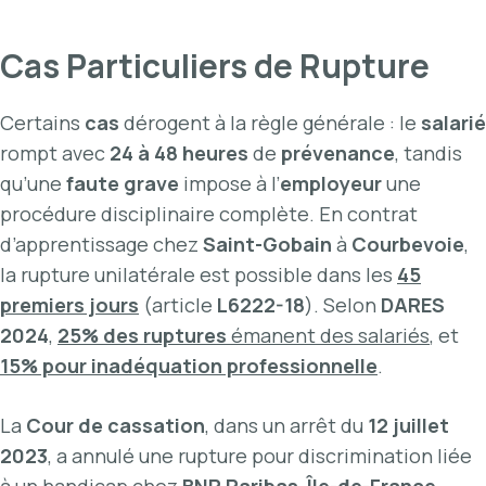
Cas Particuliers de Rupture
Certains
cas
dérogent à la règle générale : le
salarié
rompt avec
24 à 48 heures
de
prévenance
, tandis
qu’une
faute grave
impose à l’
employeur
une
procédure disciplinaire complète. En contrat
d’apprentissage chez
Saint-Gobain
à
Courbevoie
,
la rupture unilatérale est possible dans les
45
premiers jours
(article
L6222-18
). Selon
DARES
2024
,
25% des ruptures
émanent des salariés
, et
15% pour inadéquation professionnelle
.
La
Cour de cassation
, dans un arrêt du
12 juillet
2023
, a annulé une rupture pour discrimination liée
à un handicap chez
BNP Paribas
,
Île-de-France
,