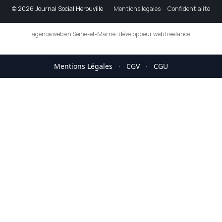
© 2026 Journal Social Hérouville
Mentions légales
Confidentialité
agence web en Seine-et-Marne
·
développeur web freelance
Mentions Légales
·
CGV
·
CGU