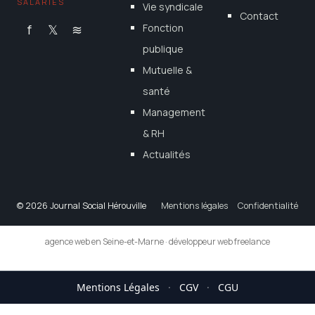
SALARIÉS
Vie syndicale
Contact
f
𝕏
≋
Fonction
publique
Mutuelle &
santé
Management
& RH
Actualités
© 2026 Journal Social Hérouville
Mentions légales
Confidentialité
agence web en Seine-et-Marne
·
développeur web freelance
Mentions Légales
·
CGV
·
CGU