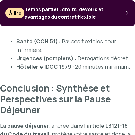
Temps partiel : droits, devoirs et
À lire
avantages du contrat flexible
Santé (CCN 51)
: Pauses flexibles pour
infirmiers
.
Urgences (pompiers)
:
Dérogations décret
.
Hôtellerie IDCC 1979
:
20 minutes minimum
.
Conclusion : Synthèse et
Perspectives sur la Pause
Déjeuner
La
pause déjeuner
, ancrée dans l’
article L3121-16
du Code du travail
, protège votre santé et dope la