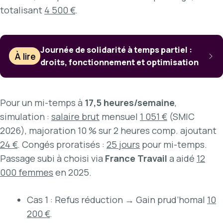
totalisant
4 500 €
.
Journée de solidarité à temps partiel :
À lire
droits, fonctionnement et optimisation
Pour un mi-temps à
17,5 heures/semaine
,
simulation :
salaire brut
mensuel
1 051 €
(SMIC
2026), majoration 10 % sur 2 heures comp. ajoutant
24 €
. Congés proratisés :
25 jours
pour mi-temps.
Passage subi à choisi via
France Travail
a aidé
12
000 femmes
en 2025.
Cas 1 : Refus réduction → Gain prud’homal
10
200 €
.