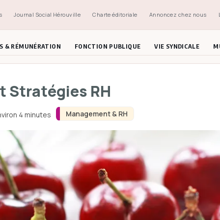
s
Journal Social Hérouville
Charte éditoriale
Annoncez chez nous
ES & RÉMUNÉRATION
FONCTION PUBLIQUE
VIE SYNDICALE
M
et Stratégies RH
Management & RH
nviron 4 minutes