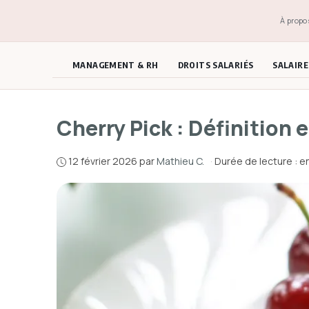
Aller
À propo
au
contenu
MANAGEMENT & RH
DROITS SALARIÉS
SALAIR
Cherry Pick : Définition 
12 février 2026
par
Mathieu C.
·
Durée de lecture : e