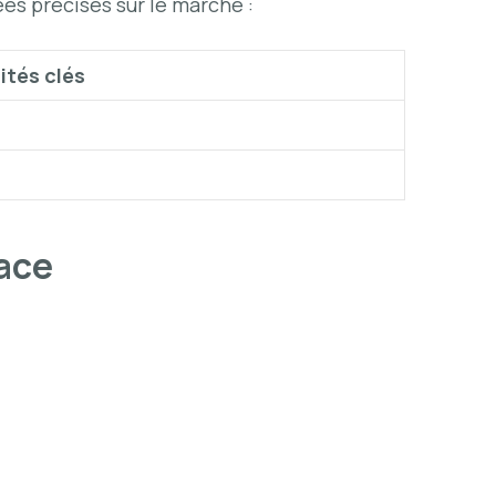
ées précises sur le marché :
ités clés
cace