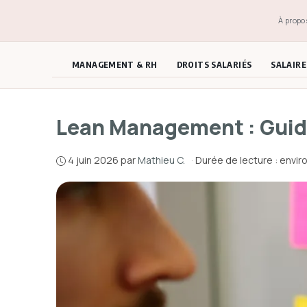
Aller
À propo
au
contenu
MANAGEMENT & RH
DROITS SALARIÉS
SALAIR
Lean Management : Gui
4 juin 2026
par
Mathieu C.
·
Durée de lecture : envir