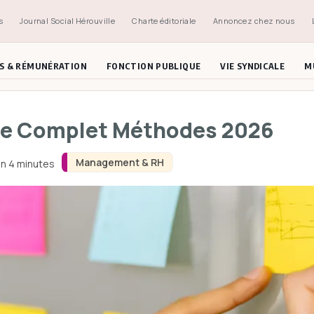
s
Journal Social Hérouville
Charte éditoriale
Annoncez chez nous
ES & RÉMUNÉRATION
FONCTION PUBLIQUE
VIE SYNDICALE
M
de Complet Méthodes 2026
Management & RH
on 4 minutes