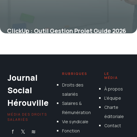
ClickUp : Outil Gestion Projet Guide 2026
23 mai 2026
RUBRIQUES
LE
Journal
MÉDIA
Droits des
Social
À propos
salariés
L'équipe
Hérouville
Salaires &
Charte
Rémunération
MÉDIA DES DROITS
éditoriale
SALARIÉS
Vie syndicale
Contact
f
𝕏
≋
Fonction