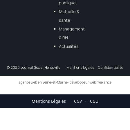
publique
Mutuelle &
santé
Management
& RH
Actualités
© 2026 Journal Social Hérouville
Mentions légales
Confidentialité
agence web en Seine-et-Marne
·
développeur web freelance
Mentions Légales
·
CGV
·
CGU