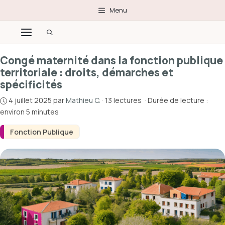
Aller
Menu
au
Menu
contenu
Congé maternité dans la fonction publique
territoriale : droits, démarches et
spécificités
4 juillet 2025
par
Mathieu C.
·
13 lectures
·
Durée de lecture :
environ 5 minutes
Fonction Publique