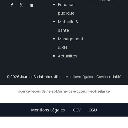
f
𝕏
≋
Fonction
publique
Mutuelle &
santé
Management
& RH
Actualités
© 2026 Journal Social Hérouville
Mentions légales
Confidentialité
agence web en Seine-et-Marne
·
développeur web freelance
Mentions Légales
·
CGV
·
CGU