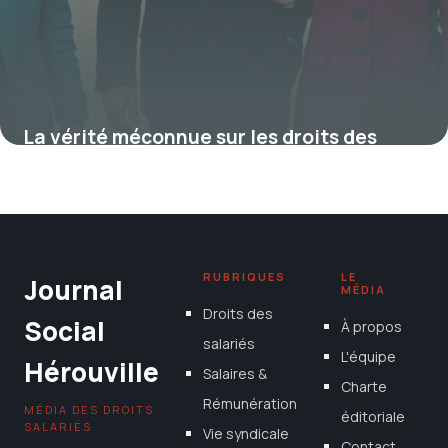
La vérité méconnue sur les droits des
agents publics face au décès d’un grand-
parent—ce que personne ne vous a encore
dit
7 août 2025
RUBRIQUES
LE
Journal
MÉDIA
Droits des
Social
À propos
salariés
L'équipe
Hérouville
Salaires &
Charte
Rémunération
MÉDIA DES DROITS
éditoriale
SALARIÉS
Vie syndicale
Contact