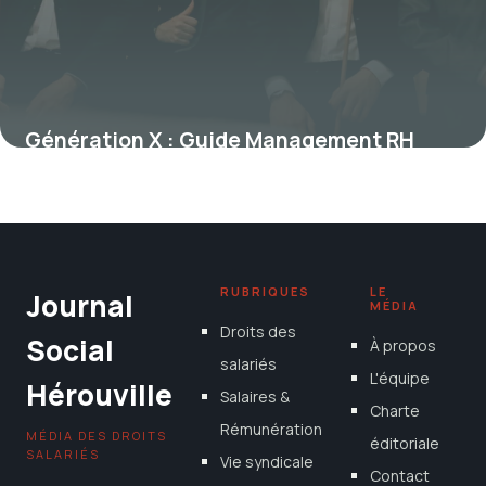
Génération X : Guide Management RH
2026
22 mai 2026
RUBRIQUES
LE
Journal
MÉDIA
Droits des
Social
À propos
salariés
L'équipe
Hérouville
Salaires &
Charte
Rémunération
MÉDIA DES DROITS
éditoriale
SALARIÉS
Vie syndicale
Contact