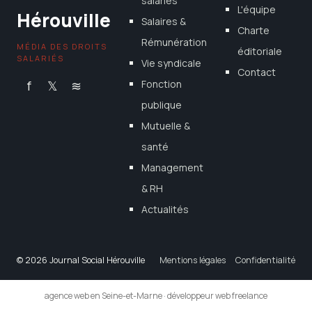
salariés
L'équipe
Hérouville
Salaires &
Charte
Rémunération
MÉDIA DES DROITS
éditoriale
SALARIÉS
Vie syndicale
Contact
f
𝕏
≋
Fonction
publique
Mutuelle &
santé
Management
& RH
Actualités
© 2026 Journal Social Hérouville
Mentions légales
Confidentialité
agence web en Seine-et-Marne
·
développeur web freelance