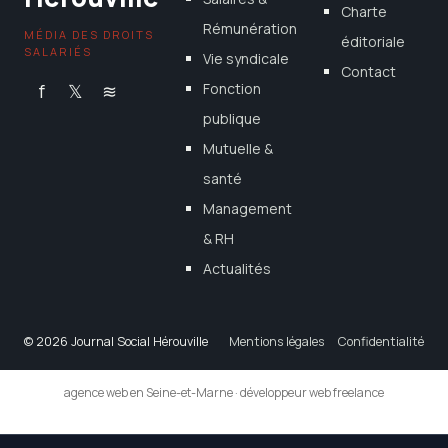
Charte
Rémunération
MÉDIA DES DROITS
éditoriale
SALARIÉS
Vie syndicale
Contact
f
𝕏
≋
Fonction
publique
Mutuelle &
santé
Management
& RH
Actualités
© 2026 Journal Social Hérouville
Mentions légales
Confidentialité
agence web en Seine-et-Marne
·
développeur web freelance