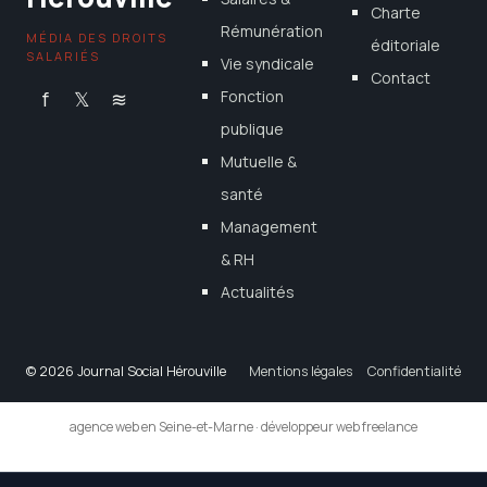
Charte
Rémunération
MÉDIA DES DROITS
éditoriale
SALARIÉS
Vie syndicale
Contact
f
𝕏
≋
Fonction
publique
Mutuelle &
santé
Management
& RH
Actualités
© 2026 Journal Social Hérouville
Mentions légales
Confidentialité
agence web en Seine-et-Marne
·
développeur web freelance