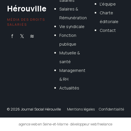
salariés
L'équipe
Hérouville
Salaires &
Charte
Rémunération
MÉDIA DES DROITS
éditoriale
SALARIÉS
Vie syndicale
Contact
f
𝕏
≋
Fonction
publique
Mutuelle &
santé
Management
& RH
Actualités
© 2026 Journal Social Hérouville
Mentions légales
Confidentialité
agence web en Seine-et-Marne
·
développeur web freelance