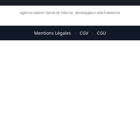
agence web en Seine-et-Marne
·
développeur web freelance
Mentions Légales
·
CGV
·
CGU