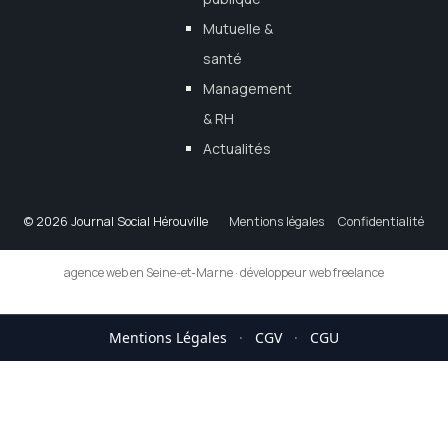
Mutuelle &
santé
Management
& RH
Actualités
© 2026 Journal Social Hérouville
Mentions légales
Confidentialité
agence web en Seine-et-Marne
·
développeur web freelance
Mentions Légales
·
CGV
·
CGU