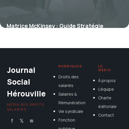
Matrice McKinsey : Guide Stratégie
d’Entreprise
2 juillet 2026
RUBRIQUES
LE
Journal
MÉDIA
Droits des
Social
À propos
salariés
L'équipe
Hérouville
Salaires &
Charte
Rémunération
MÉDIA DES DROITS
éditoriale
SALARIÉS
Vie syndicale
Contact
f
𝕏
≋
Fonction
publique