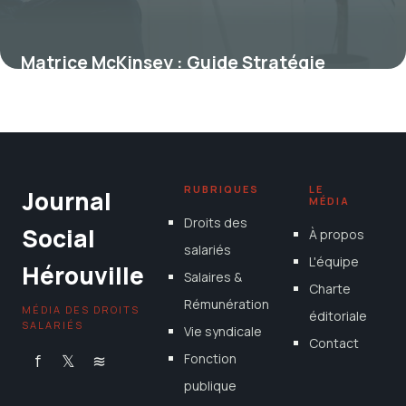
Matrice McKinsey : Guide Stratégie
d’Entreprise
2 juillet 2026
RUBRIQUES
LE
Journal
MÉDIA
Droits des
Social
À propos
salariés
L'équipe
Hérouville
Salaires &
Charte
Rémunération
MÉDIA DES DROITS
éditoriale
SALARIÉS
Vie syndicale
Contact
f
𝕏
≋
Fonction
publique