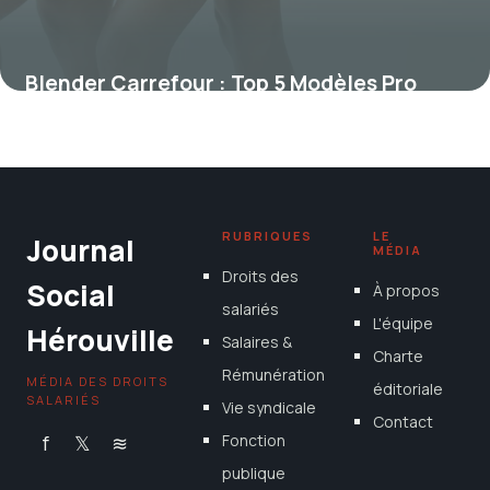
Blender Carrefour : Top 5 Modèles Pro
2026
17 novembre 2025
RUBRIQUES
LE
Journal
MÉDIA
Droits des
Social
À propos
salariés
L'équipe
Hérouville
Salaires &
Charte
Rémunération
MÉDIA DES DROITS
éditoriale
SALARIÉS
Vie syndicale
Contact
f
𝕏
≋
Fonction
publique