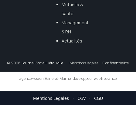
Mutuelle &
santé
Management
& RH
Actualités
© 2026 Journal Social Hérouville
Mentions légales
Confidentialité
agence web en Seine-et-Marne
·
développeur web freelance
Mentions Légales
·
CGV
·
CGU