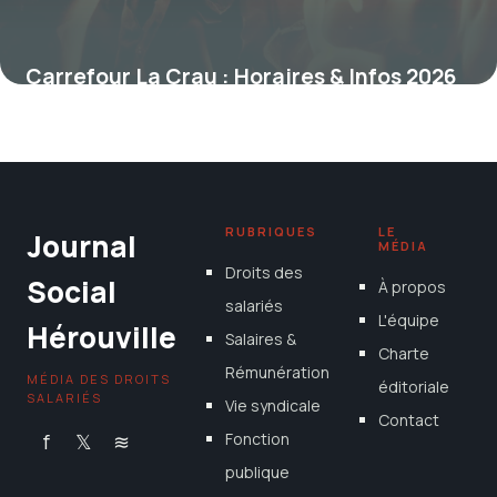
Carrefour La Crau : Horaires & Infos 2026
8 novembre 2025
RUBRIQUES
LE
Journal
MÉDIA
Droits des
Social
À propos
salariés
L'équipe
Hérouville
Salaires &
Charte
Rémunération
MÉDIA DES DROITS
éditoriale
SALARIÉS
Vie syndicale
Contact
f
𝕏
≋
Fonction
publique